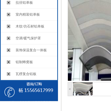
拉丝铝单板
室内精装铝单板
木纹/仿石材铝单板
空调/暖气保护罩
装饰保温复合一体板
铝制蜂窝板
瓦楞复合铝板
<