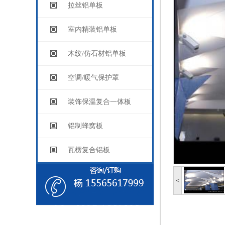
拉丝铝单板
室内精装铝单板
木纹/仿石材铝单板
空调/暖气保护罩
装饰保温复合一体板
铝制蜂窝板
瓦楞复合铝板
<