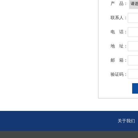
产 品：
联系人：
室内精装异形板
电 话：
地 址：
邮 箱：
验证码：
关于我们