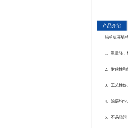
产品介绍
铝单板幕墙特
1、重量轻，刚度好
2、耐候性和耐腐蚀
3、工艺性好。
4、涂层均匀、
5、不易玷污，