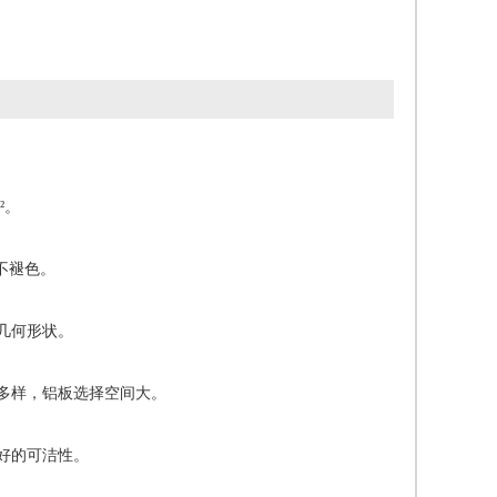
²。
年不褪色。
几何形状。
多样，铝板选择空间大。
好的可洁性。