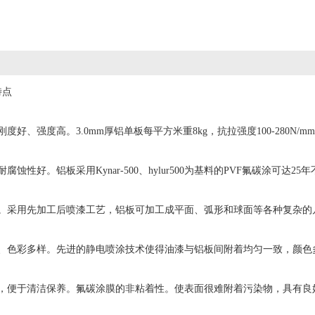
点
、强度高。3.0mm厚铝单板每平方米重8kg，抗拉强度100-280N/mm
性好。铝板采用Kynar-500、hylur500为基料的PVF氟碳涂可达25
采用先加工后喷漆工艺，铝板可加工成平面、弧形和球面等各种复杂的
色彩多样。先进的静电喷涂技术使得油漆与铝板间附着均匀一致，颜色
便于清洁保养。氟碳涂膜的非粘着性。使表面很难附着污染物，具有良