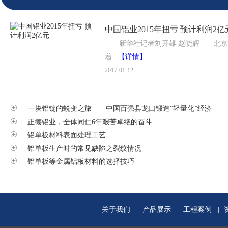
中国铝业2015年扭亏 预计利润2亿
新华社记者刘开雄 赵晓辉 北京(CNFIN.
着...
【详情】
2017-01-12
一块铝锭的蜕变之旅——中国百强县龙口锻造“轻量化”经济
正德铝业，全体同仁6年艰苦卓绝的奋斗
铝单板材料表面处理工艺
铝单板生产时的常见缺陷之裂纹情况
铝单板等金属铝板材料的选择技巧
关于我们
|
产品展示
|
工程案例
|